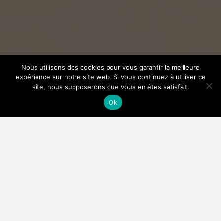
Nous utilisons des cookies pour vous garantir la meilleure
expérience sur notre site web. Si vous continuez à utiliser ce
site, nous supposerons que vous en êtes satisfait.
Ok
Type de projet
: Cuisine •
Date
: Février 2025 •
Lieu
:
Oye-Plage
Cuisine – Oye Plage –
02.2025