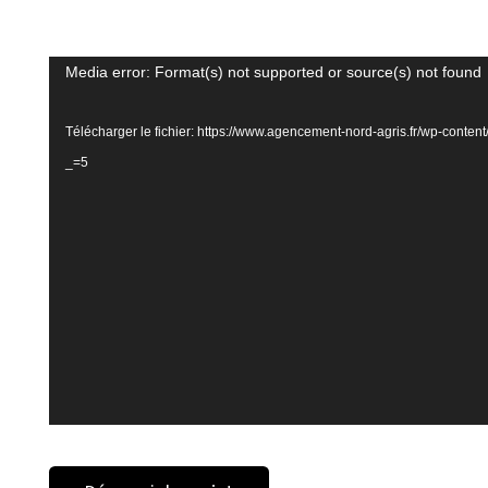
Lecteur
Media error: Format(s) not supported or source(s) not found
vidéo
Télécharger le fichier: https://www.agencement-nord-agris.fr/wp-cont
_=5