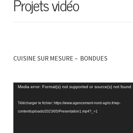
Projets vidéo
CUISINE SUR MESURE – BONDUES
Lecteur
Media error: Format(s) not supported or source(s) not found
vidéo
Télécharger le fichier: https://www.agencement-nord-agris.fr/wp-
content/uploads/2023/05/Presentation1.mp4?_=1