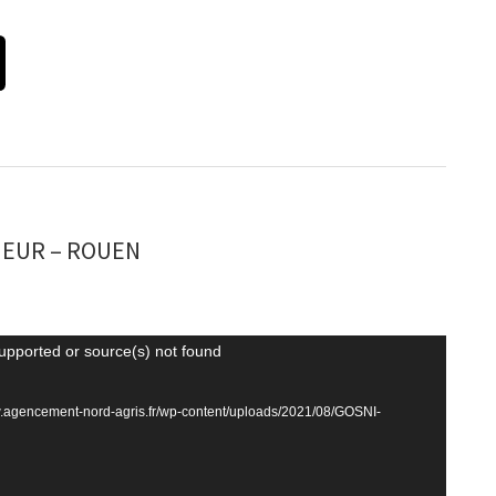
EUR – ROUEN
upported or source(s) not found
www.agencement-nord-agris.fr/wp-content/uploads/2021/08/GOSNI-