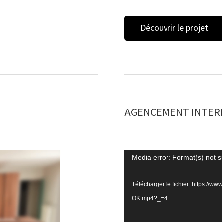
Découvrir le projet
AGENCEMENT INTERI
Lecteur
Media error: Format(s) not s
vidéo
Télécharger le fichier: https://
OK.mp4?_=4